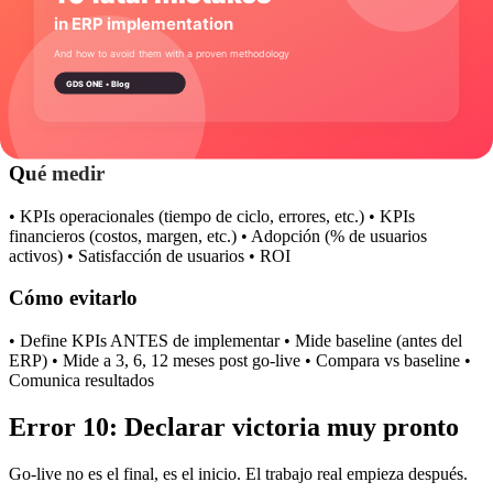
y congélalo • Usa metodología ágil (entregas incrementales) •
Revisa avance semanalmente • Escala o reduce scope si es necesario
Error 9: No medir resultados
Si no mides, no sabes si el ERP fue exitoso o no.
Qué medir
• KPIs operacionales (tiempo de ciclo, errores, etc.) • KPIs
financieros (costos, margen, etc.) • Adopción (% de usuarios
activos) • Satisfacción de usuarios • ROI
Cómo evitarlo
• Define KPIs ANTES de implementar • Mide baseline (antes del
ERP) • Mide a 3, 6, 12 meses post go-live • Compara vs baseline •
Comunica resultados
Error 10: Declarar victoria muy pronto
Go-live no es el final, es el inicio. El trabajo real empieza después.