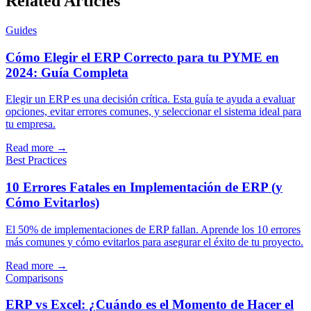
Related Articles
Guides
Cómo Elegir el ERP Correcto para tu PYME en
2024: Guía Completa
Elegir un ERP es una decisión crítica. Esta guía te ayuda a evaluar
opciones, evitar errores comunes, y seleccionar el sistema ideal para
tu empresa.
Read more
→
Best Practices
10 Errores Fatales en Implementación de ERP (y
Cómo Evitarlos)
El 50% de implementaciones de ERP fallan. Aprende los 10 errores
más comunes y cómo evitarlos para asegurar el éxito de tu proyecto.
Read more
→
Comparisons
ERP vs Excel: ¿Cuándo es el Momento de Hacer el