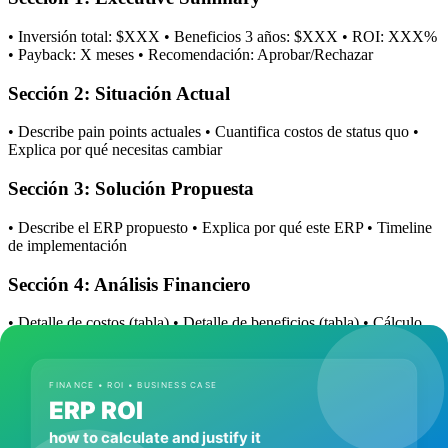
• Inversión total: $XXX • Beneficios 3 años: $XXX • ROI: XXX%
• Payback: X meses • Recomendación: Aprobar/Rechazar
Sección 2: Situación Actual
• Describe pain points actuales • Cuantifica costos de status quo •
Explica por qué necesitas cambiar
Sección 3: Solución Propuesta
• Describe el ERP propuesto • Explica por qué este ERP • Timeline
de implementación
Sección 4: Análisis Financiero
• Detalle de costos (tabla) • Detalle de beneficios (tabla) • Cálculo
de ROI • Análisis de sensibilidad
Sección 5: Riesgos y Mitigación
• Lista riesgos principales • Plan de mitigación para cada uno