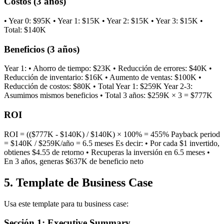
Costos (3 años)
• Year 0: $95K • Year 1: $15K • Year 2: $15K • Year 3: $15K •
Total: $140K
Beneficios (3 años)
Year 1: • Ahorro de tiempo: $23K • Reducción de errores: $40K •
Reducción de inventario: $16K • Aumento de ventas: $100K •
Reducción de costos: $80K • Total Year 1: $259K Year 2-3:
Asumimos mismos beneficios • Total 3 años: $259K × 3 = $777K
ROI
ROI = (($777K - $140K) / $140K) × 100% = 455% Payback period
= $140K / $259K/año = 6.5 meses Es decir: • Por cada $1 invertido,
obtienes $4.55 de retorno • Recuperas la inversión en 6.5 meses •
En 3 años, generas $637K de beneficio neto
5. Template de Business Case
Usa este template para tu business case:
Sección 1: Executive Summary